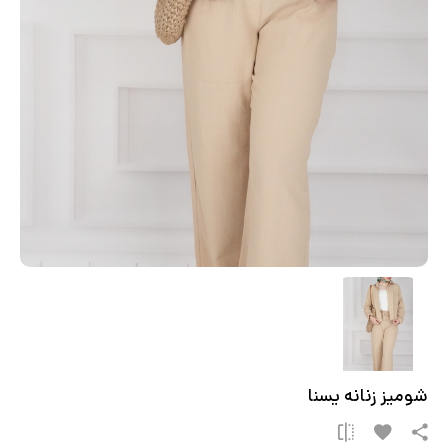
شومیز زنانه یسنا