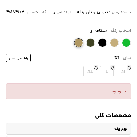
دسته بندی :
شومیز و بلوز زنانه
برند:
بنیس
کد محصول:
40184104
انتخاب رنگ :
نسکافه ای
سایز:
راهنمای سایز
XL
XL
L
M
ناموجود
مشخصات کلی
نوع یقه