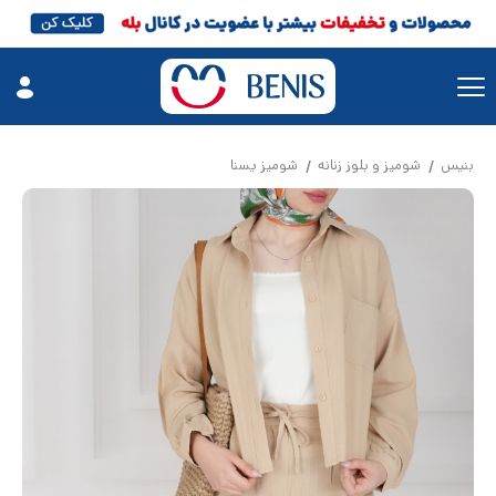
بنیس
شومیز و بلوز زنانه
شومیز یسنا